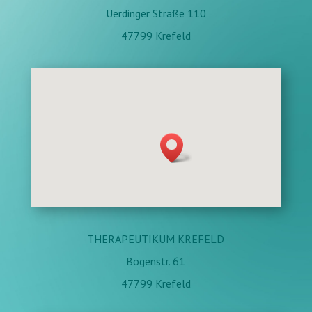
Uerdinger Straße 110
47799 Krefeld
THERAPEUTIKUM KREFELD
Bogenstr. 61
47799 Krefeld